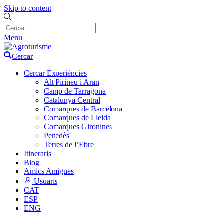
Skip to content
Menu
Cercar
Cercar Experiències
Alt Pirineu i Aran
Camp de Tarragona
Catalunya Central
Comarques de Barcelona
Comarques de Lleida
Comarques Gironines
Penedès
Terres de l’Ebre
Itineraris
Blog
Amics Amigues
Usuaris
CAT
ESP
ENG