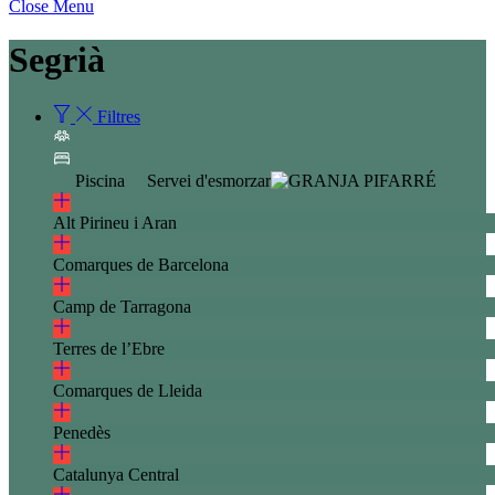
Close Menu
Segrià
Filtres
Piscina
Servei d'esmorzar
Alt Pirineu i Aran
Comarques de Barcelona
Camp de Tarragona
Terres de l’Ebre
Comarques de Lleida
Penedès
Catalunya Central